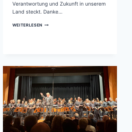
Verantwortung und Zukunft in unserem
Land steckt. Danke…
KLAUSURTAGUNG
WEITERLESEN
DER
CDU-
LANDTAGSFRAKTION
IN
EISLINGEN
AN
DER
FILS