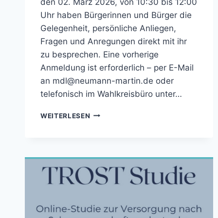
den 02. März 2026, von 10:30 bis 12:00
Uhr haben Bürgerinnen und Bürger die
Gelegenheit, persönliche Anliegen,
Fragen und Anregungen direkt mit ihr
zu besprechen. Eine vorherige
Anmeldung ist erforderlich – per E-Mail
an mdl@neumann-martin.de oder
telefonisch im Wahlkreisbüro unter…
02.
WEITERLESEN
MÄRZ
2026:
ANKÜNDIGUNG
BÜRGER-
UND
TELEFONSPRECHSTUNDE
MIT
CHRISTINE
NEUMANN-
MARTIN