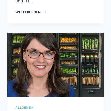
und für…
PRESSEMITTEILUNG:
WEITERLESEN
RHEINSTETTEN
UND
ETTLINGEN
ERHALTEN
FINANZMITTELERHÖHUNGEN
FÜR
LAUFENDE
STÄDTEBAULICHE
ERNEUERUNGSGEBIETE
ALLGEMEIN