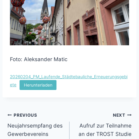
Foto: Aleksander Matic
20260204_PM_Laufende_Städtebauliche_Erneuerungsgebi
ete
Herunterladen
Beitragsnavigation
PREVIOUS
NEXT
Neujahrsempfang des
Aufruf zur Teilnahme
Gewerbevereins
an der TROST Studie