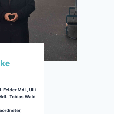
cke
 Felder MdL, Ulli
MdL, Tobias Wald
geordneter,