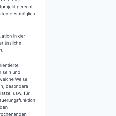
projekt gerecht
aten bestmöglich
uation in der
erlässliche
n.
ientierte
r sein und
 welche Weise
gen, besondere
ätze, usw. für
teuerungsfunktion
nden
rrwochenenden