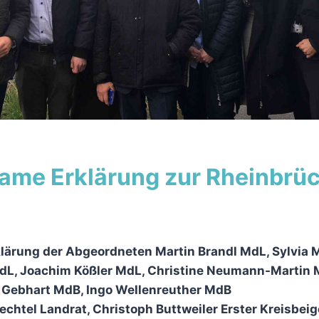
me Erklärung zur Rheinbrü
rung der Abgeordneten Martin Brandl MdL, Sylvia M.
L, Joachim Kößler MdL, Christine Neumann-Martin 
 Gebhart MdB, Ingo Wellenreuther MdB
Brechtel Landrat, Christoph Buttweiler Erster Kreisbei