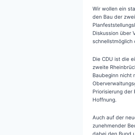
Wir wollen ein s
den Bau der zwei
Planfeststellung
Diskussion über 
schnellstmöglich 
Die CDU ist die e
zweite Rheinbrüc
Baubeginn nicht 
Oberverwaltungsg
Priorisierung de
Hoffnung.
Auch auf der neu
zunehmender Bede
dabei den Bund u