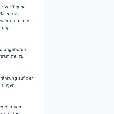
zur Verfügung
Plätze das
 wiederum muss
erung
nd angeboten
hrsmittel zu
hränkung auf der
rrungen
endler von
ordern das