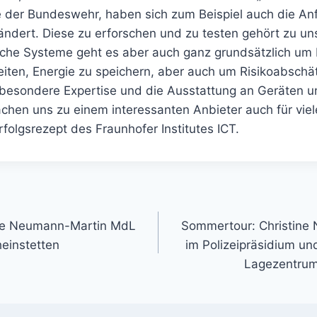
 der Bundeswehr, haben sich zum Beispiel auch die An
ändert. Diese zu erforschen und zu testen gehört zu uns
sche Systeme geht es aber auch ganz grundsätzlich um
iten, Energie zu speichern, aber auch um Risikoabschät
 besondere Expertise und die Ausstattung an Geräten u
hen uns zu einem interessanten Anbieter auch für vie
Erfolgsrezept des Fraunhofer Institutes ICT.
gation
ine Neumann-Martin MdL
Sommertour: Christine
einstetten
im Polizeipräsidium u
Lagezentrum 