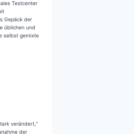
nales Testcenter
it
as Gepäck der
ie üblichen und
e selbst gemixte
ark verändert,“
 Zunahme der