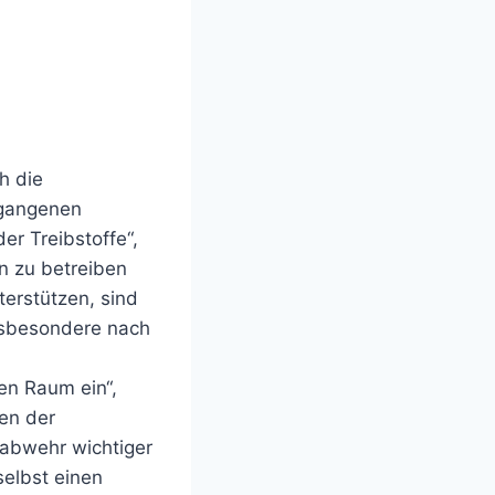
ch die
rgangenen
er Treibstoffe“,
n zu betreiben
erstützen, sind
nsbesondere nach
en Raum ein“,
ien der
nabwehr wichtiger
elbst einen