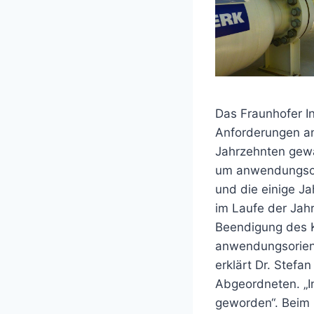
Das Fraunhofer Ins
Anforderungen an
Jahrzehnten gewan
um anwendungsori
und die einige J
im Laufe der Ja
Beendigung des Ka
anwendungsorient
erklärt Dr. Stefa
Abgeordneten. „I
geworden“. Beim 