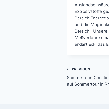
Auslandseinsätze
Explosivstoffe ge
Bereich Energeti
und die Möglichke
Bereich. „Unsere
Meßverfahren mac
erklärt Eckl das 
Beitragsnavi
PREVIOUS
Sommertour: Christ
auf Sommertour in Rh