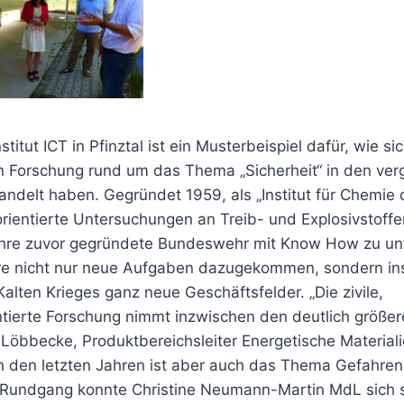
titut ICT in Pfinztal ist ein Musterbeispiel dafür, wie si
 Forschung rund um das Thema „Sicherheit“ in den ve
delt haben. Gegründet 1959, als „Institut für Chemie d
entierte Untersuchungen an Treib- und Explosivstoffe
ahre zuvor gegründete Bundeswehr mit Know How zu unt
hre nicht nur neue Aufgaben dazugekommen, sondern i
lten Krieges ganz neue Geschäftsfelder. „Die zivile,
ierte Forschung nimmt inzwischen den deutlich größer
n Löbbecke, Produktbereichsleiter Energetische Material
n den letzten Jahren ist aber auch das Thema Gefahre
Rundgang konnte Christine Neumann-Martin MdL sich s