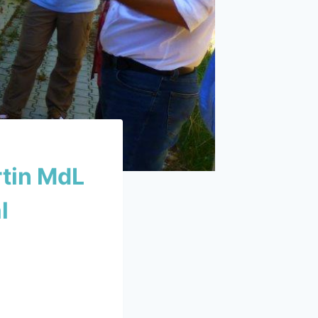
tin MdL
l