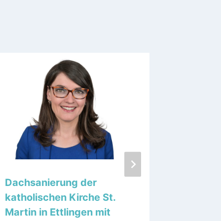
Dachsanierung der
Sommer
katholischen Kirche St.
Neuman
Martin in Ettlingen mit
SRH Kl