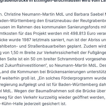
grabenbrücke in Ettlingen-Bruchhausen wird vom La
gen. Christine Neumann-Martin MdL und Barbara Saebel M
aden-Württemberg den Ersatzneubau der Reutgrabenbr
hausen im Rahmen des kommunalen Sanierungsfonds mit
amtkosten für das Projekt werden mit 498.813 Euro vera
cke wurde 1987 letztmals saniert, nun ist der Abriss 
tahlbeton- und Straßenbauarbeiten geplant. Zudem wird
 von 1,50 m Breite zur Verkehrssicherheit der Fußgänge
en Seite ist ein 50 cm breiter Schrammbord vorgesehen
sind Zukunftsinvestitionen“, so Neumann-Martin MdL. De
s Land die Kommunen bei Brückensanierungen unterstütz
 weiterhin groß ist. „Ein solches Förderprogramm wurd
regierung aufgelegt und ist für Baden-Württemberg dah
el MdL. Wegen der Baumaßnahmen soll die Brücke übe
g für den Verkehr kurzzeitig wieder geöffnet werden,
Kühn-Halle jederzeit gesichert ist.