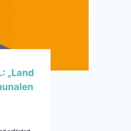
: „Land
munalen