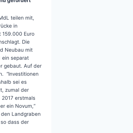
nd gefördert
dL teilen mit,
ücke in
 159.000 Euro
nschlagt. Die
und Neubau mit
 ein separat
r gebaut. Auf der
. “Investitionen
shalb sei es
t, zumal der
e 2017 erstmals
er ein Novum,“
r den Landgraben
 so dass der