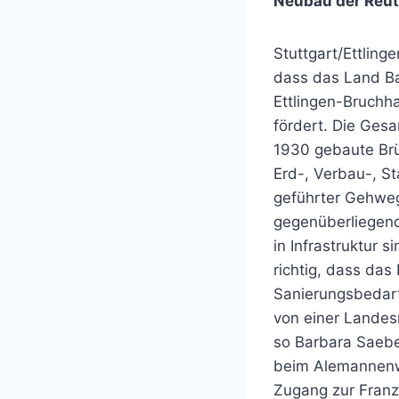
Neubau der Reut
Stuttgart/Ettlin
dass das Land B
Ettlingen-Bruch
fördert. Die Ges
1930 gebaute Brü
Erd-, Verbau-, S
geführter Gehweg
gegenüberliegend
in Infrastruktur 
richtig, dass da
Sanierungsbedarf
von einer Landes
so Barbara Saeb
beim Alemannenwe
Zugang zur Franz-