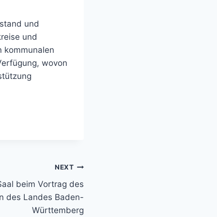
ustand und
kreise und
en kommunalen
 Verfügung, wovon
stützung
NEXT
Saal beim Vortrag des
en des Landes Baden-
Württemberg