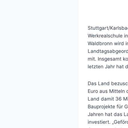
Stuttgart/Karlsb
Werkrealschule i
Waldbronn wird i
Landtagsabgeordn
mit. Insgesamt k
letzten Jahr hat 
Das Land bezusch
Euro aus Mitteln 
Land damit 36 Mi
Bauprojekte für 
Jahren hat das La
investiert. „Gefö