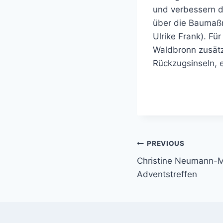
und verbessern d
über die Baumaßn
Ulrike Frank). F
Waldbronn zusätz
Rückzugsinseln, e
Beitragsnavi
PREVIOUS
Christine Neumann-M
Adventstreffen