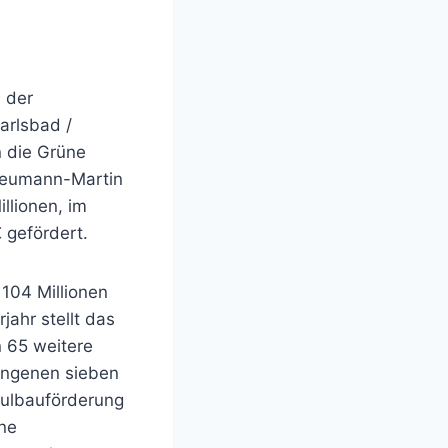
 der
arlsbad /
n die Grüne
Neumann-Martin
llionen, im
 gefördert.
104 Millionen
ahr stellt das
 65 weitere
gangenen sieben
hulbauförderung
rne