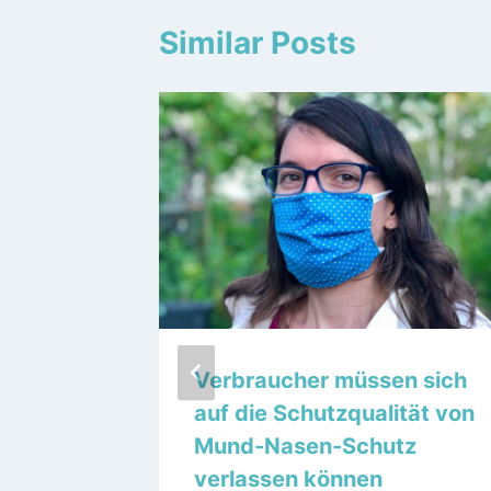
Similar Posts
nger
Verbraucher müssen sich
auf die Schutzqualität von
Mund-Nasen-Schutz
verlassen können