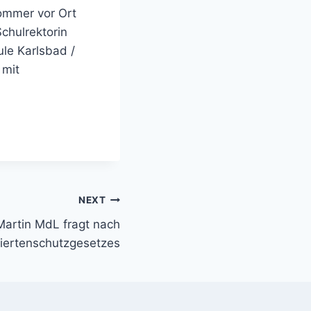
Sommer vor Ort
chulrektorin
le Karlsbad /
 mit
NEXT
artin MdL fragt nach
iertenschutzgesetzes