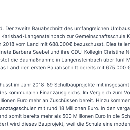
ad. Der zweite Bauabschnitt des umfangreichen Umbaus
n Karlsbad-Langensteinbach zur Gemeinschaftsschule K
n 2018 vom Land mit 688.000€ bezuschusst. Dies teile
ete Barbara Saebel und ihre CDU-Kollegin Christine 
ostet die Baumaßnahme in Langensteinbach über fünf Mi
das Land den ersten Bauabschnitt bereits mit 675.000 €
usst im Jahr 2018 89 Schulbauprojekte mit insgesamt 
des kommunalen Finanzausgleichs. Im Vergleich zum Vorj
llionen Euro mehr an Zuschüssen bereit. Hinzu kommen
Ganztagsschulen mit rund 18 Millionen Euro. In den ver
nd somit bereits mehr als 500 Millionen Euro in die Sc
rdert wird dieses Bauprojekt, weil die Schule eine mode