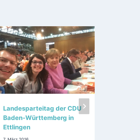
Landesparteitag der CDU
Oberbü
Baden-Württemberg in
Mentrup
Ettlingen
gegen 
Rheinb
7. März 2016