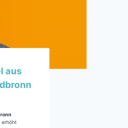
l aus
ldbronn
bronn
 erhöht