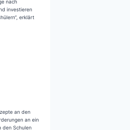
ge nach
nd investieren
ülern“, erklärt
zepte an den
rderungen an ein
n den Schulen