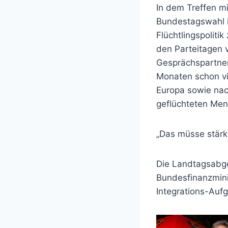
In dem Treffen mi
Bundestagswahl i
Flüchtlingspoliti
den Parteitagen 
Gesprächspartner
Monaten schon vie
Europa sowie nac
geflüchteten Men
„Das müsse stärk
Die Landtagsabge
Bundesfinanzminis
Integrations-Auf