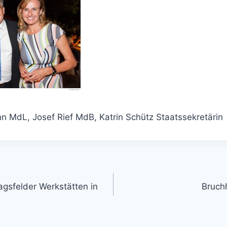
n MdL, Josef Rief MdB, Katrin Schütz Staatssekretärin
gation
gsfelder Werkstätten in
Bruch