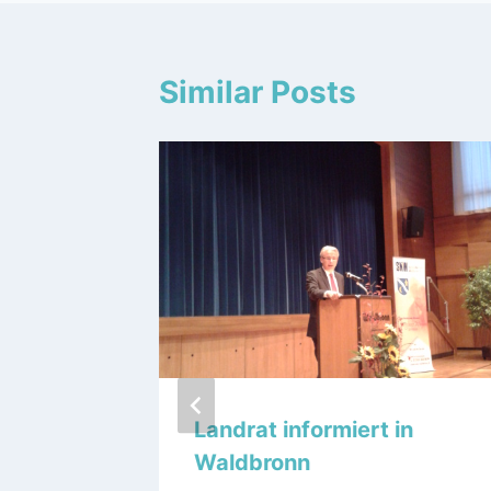
Similar Posts
-Martin
Landrat informiert in
r
Waldbronn