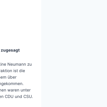
n zugesagt
stine Neumann zu
ktion ist die
nem über
mengekommen.
men waren unter
hen CDU und CSU.