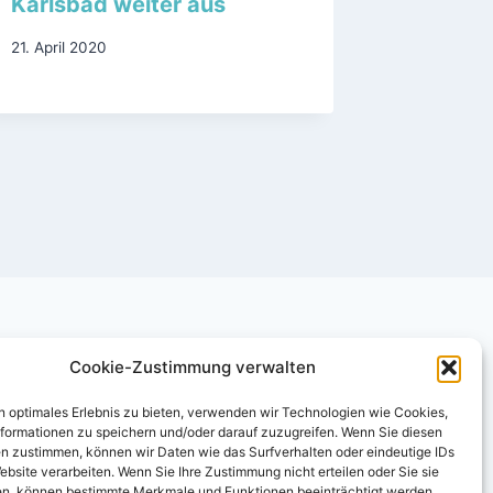
Karlsbad weiter aus
Ersatz
im Orts
21. April 2020
Waldpr
5. April 20
Cookie-Zustimmung verwalten
n optimales Erlebnis zu bieten, verwenden wir Technologien wie Cookies,
formationen zu speichern und/oder darauf zuzugreifen. Wenn Sie diesen
n zustimmen, können wir Daten wie das Surfverhalten oder eindeutige IDs
ebsite verarbeiten. Wenn Sie Ihre Zustimmung nicht erteilen oder Sie sie
n, können bestimmte Merkmale und Funktionen beeinträchtigt werden.