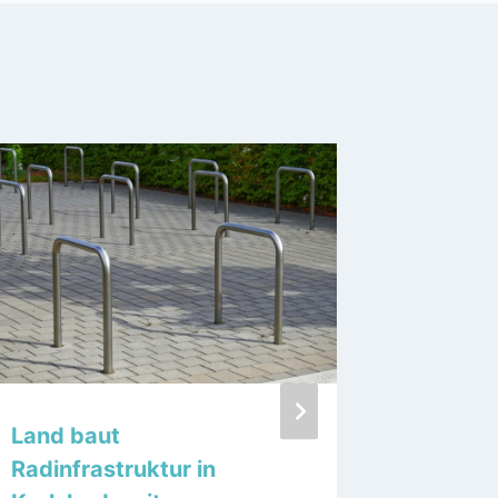
Land baut
790.000
Radinfrastruktur in
Malsch 