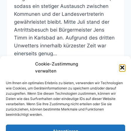
sodass ein stetiger Austausch zwischen
Kommunen und der Landesvertreterin
gewährleistet bleibt. Mitte Juli stand der
Antrittsbesuch bei Bürgermeister Jens
Timm in Karlsbad an. Aufgrund des dritten
Unwetters innerhalb kürzester Zeit war
einerseits genug…
Cookie-Zustimmung
NEUMANN-
WEITERLESEN
verwalten
MARTIN
MDL
Um Ihnen ein optimales Erlebnis zu bieten, verwenden wir Technologien
TRAF
wie Cookies, um Geräteinformationen zu speichern und/oder darauf
BÜRGERMEISTER
zuzugreifen. Wenn Sie diesen Technologien zustimmen, können wir
TIMM
Daten wie das Surfverhalten oder eindeutige IDs auf dieser Website
verarbeiten. Wenn Sie Ihre Zustimmung nicht erteilen oder Sie sie
Impressum
Datenschutz
zurückziehen, können bestimmte Merkmale und Funktionen
beeinträchtigt werden.
Cookie-Richtlinie (EU)