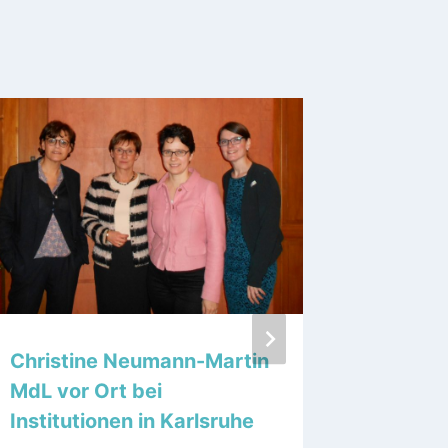
Christine Neumann-Martin
790.000
MdL vor Ort bei
Malsch 
Institutionen in Karlsruhe
Ersatz