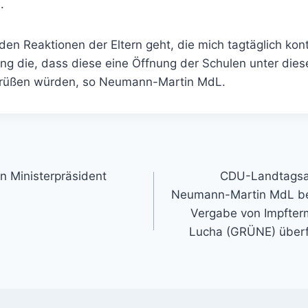
.
n Reaktionen der Eltern geht, die mich tagtäglich konta
ng die, dass diese eine Öffnung der Schulen unter dies
grüßen würden, so Neumann-Martin MdL.
gation
n Ministerpräsident
CDU-Landtagsab
Neumann-Martin MdL be
Vergabe von Impfterm
Lucha (GRÜNE) überfo