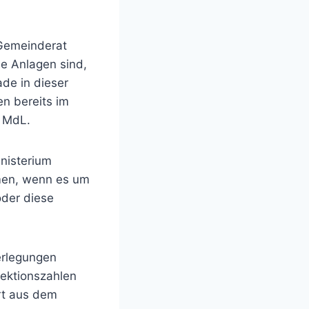
 Gemeinderat
e Anlagen sind,
ade in dieser
en bereits im
n MdL.
nisterium
men, wenn es um
oder diese
erlegungen
fektionszahlen
rt aus dem