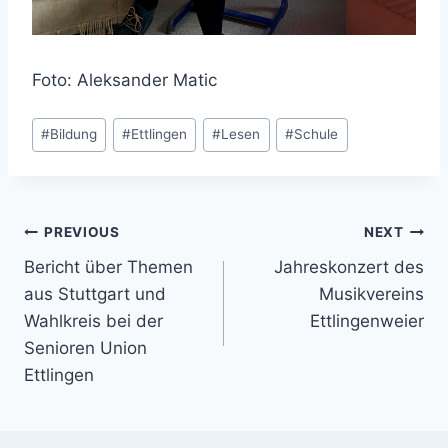
Foto: Aleksander Matic
Post
#
Bildung
#
Ettlingen
#
Lesen
#
Schule
Tags:
Beitragsnavigation
PREVIOUS
NEXT
Bericht über Themen
Jahreskonzert des
aus Stuttgart und
Musikvereins
Wahlkreis bei der
Ettlingenweier
Senioren Union
Ettlingen