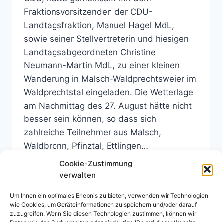
Fraktionsvorsitzenden der CDU-
Landtagsfraktion, Manuel Hagel MdL,
sowie seiner Stellvertreterin und hiesigen
Landtagsabgeordneten Christine
Neumann-Martin MdL, zu einer kleinen
Wanderung in Malsch-Waldprechtsweier im
Waldprechtstal eingeladen. Die Wetterlage
am Nachmittag des 27. August hätte nicht
besser sein können, so dass sich
zahlreiche Teilnehmer aus Malsch,
Waldbronn, Pfinztal, Ettlingen…
Cookie-Zustimmung
WANDERUNG
WEITERLESEN
verwalten
MIT
NICOLAS
Um Ihnen ein optimales Erlebnis zu bieten, verwenden wir Technologien
ZIPPELIUS,
wie Cookies, um Geräteinformationen zu speichern und/oder darauf
MANUEL
zuzugreifen. Wenn Sie diesen Technologien zustimmen, können wir
HAGEL