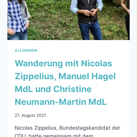
ALLGEMEIN
Wanderung mit Nicolas
Zippelius, Manuel Hagel
MdL und Christine
Neumann-Martin MdL
27. August 2021
Nicolas Zippelius, Bundestagskandidat der
CDU, hatte gemeinsam mit dem