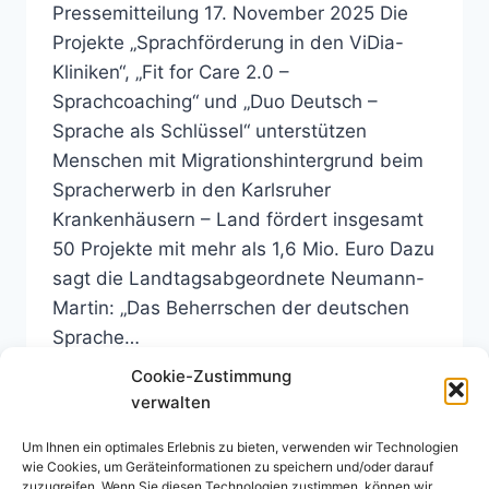
Pressemitteilung 17. November 2025 Die
Projekte „Sprachförderung in den ViDia-
Kliniken“, „Fit for Care 2.0 –
Sprachcoaching“ und „Duo Deutsch –
Sprache als Schlüssel“ unterstützen
Menschen mit Migrationshintergrund beim
Spracherwerb in den Karlsruher
Krankenhäusern – Land fördert insgesamt
50 Projekte mit mehr als 1,6 Mio. Euro Dazu
sagt die Landtagsabgeordnete Neumann-
Martin: „Das Beherrschen der deutschen
Sprache…
Cookie-Zustimmung
PRESSEMITTEILUNG:
WEITERLESEN
verwalten
94.910,47€
SPRACHFÖRDERUNG
Um Ihnen ein optimales Erlebnis zu bieten, verwenden wir Technologien
IN
wie Cookies, um Geräteinformationen zu speichern und/oder darauf
DEN
zuzugreifen. Wenn Sie diesen Technologien zustimmen, können wir