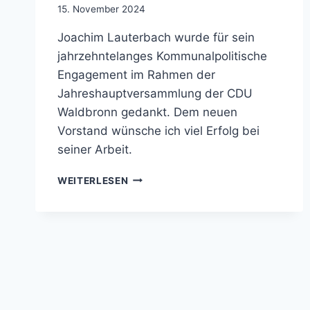
15. November 2024
Joachim Lauterbach wurde für sein
jahrzehntelanges Kommunalpolitische
Engagement im Rahmen der
Jahreshauptversammlung der CDU
Waldbronn gedankt. Dem neuen
Vorstand wünsche ich viel Erfolg bei
seiner Arbeit.
40
WEITERLESEN
JAHRE
KOMMUNALPOLITISCHES
ENGAGEMENT
VON
JOACHIM
LAUTERBACH
IN
DER
CDU